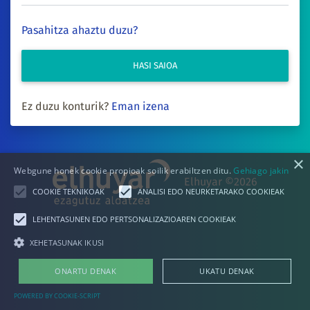
Pasahitza ahaztu duzu?
HASI SAIOA
Ez duzu konturik?
Eman izena
×
Webgune honek cookie propioak soilik erabiltzen ditu.
Gehiago jakin
Elhuyar ©2026
COOKIE TEKNIKOAK
ANALISI EDO NEURKETARAKO COOKIEAK
LEHENTASUNEN EDO PERTSONALIZAZIOAREN COOKIEAK
XEHETASUNAK IKUSI
ONARTU DENAK
UKATU DENAK
POWERED BY COOKIE-SCRIPT