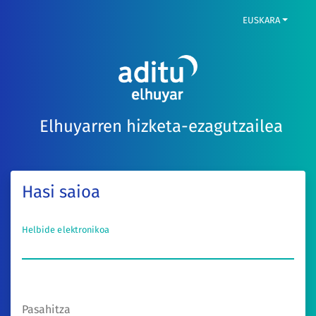
EUSKARA
Elhuyarren hizketa-ezagutzailea
Hasi saioa
Helbide elektronikoa
Pasahitza