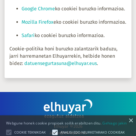
Google Chrome
ko cookiei buruzko informazioa.
Mozilla Firefox
eko cookiei buruzko informazioa.
Safari
ko cookiei buruzko informazioa.
Cookie-politika honi buruzko zalantzarik baduzu,
jarri harremanetan Elhuyarrekin, helbide honen
bidez:
datuensegurtasuna@elhuyar.eus
.
×
Webgune honek cookie propioak soilik erabiltzen ditu.
Gehiago jakin
Elhuyar ©2026
COOKIE TEKNIKOAK
ANALISI EDO NEURKETARAKO COOKIEAK
aditu@elhuyar.eus