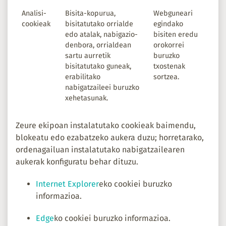
Analisi-
Bisita-kopurua,
Webguneari
cookieak
bisitatutako orrialde
egindako
edo atalak, nabigazio-
bisiten eredu
denbora, orrialdean
orokorrei
sartu aurretik
buruzko
bisitatutako guneak,
txostenak
erabilitako
sortzea.
nabigatzaileei buruzko
xehetasunak.
Zeure ekipoan instalatutako cookieak baimendu,
blokeatu edo ezabatzeko aukera duzu; horretarako,
ordenagailuan instalatutako nabigatzailearen
aukerak konfiguratu behar dituzu.
Internet Explorer
eko cookiei buruzko
informazioa.
Edge
ko cookiei buruzko informazioa.