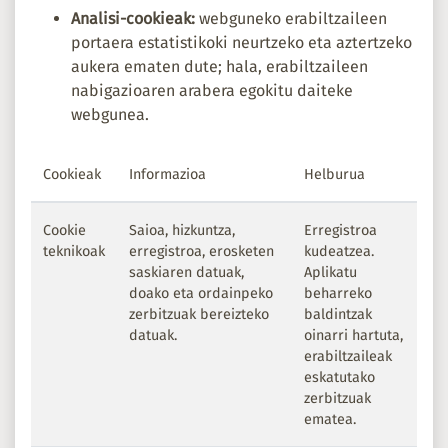
Analisi-cookieak:
webguneko erabiltzaileen
portaera estatistikoki neurtzeko eta aztertzeko
aukera ematen dute; hala, erabiltzaileen
nabigazioaren arabera egokitu daiteke
webgunea.
Cookieak
Informazioa
Helburua
Cookie
Saioa, hizkuntza,
Erregistroa
teknikoak
erregistroa, erosketen
kudeatzea.
saskiaren datuak,
Aplikatu
doako eta ordainpeko
beharreko
zerbitzuak bereizteko
baldintzak
datuak.
oinarri hartuta,
erabiltzaileak
eskatutako
zerbitzuak
ematea.