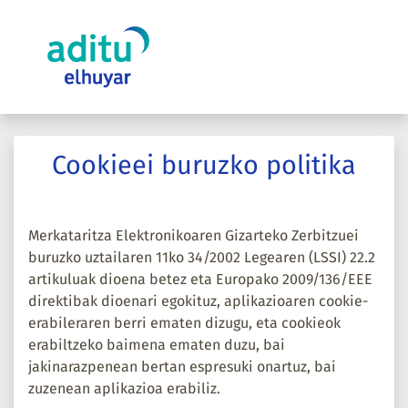
Cookieei buruzko politika
Merkataritza Elektronikoaren Gizarteko Zerbitzuei
buruzko uztailaren 11ko 34/2002 Legearen (LSSI) 22.2
artikuluak dioena betez eta Europako 2009/136/EEE
direktibak dioenari egokituz, aplikazioaren cookie-
erabileraren berri ematen dizugu, eta cookieok
erabiltzeko baimena ematen duzu, bai
jakinarazpenean bertan espresuki onartuz, bai
zuzenean aplikazioa erabiliz.