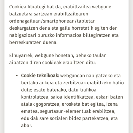
Cookiea fitxategi bat da, erabiltzailea webgune
batzuetara sartzean erabiltzailearen
ordenagailuan/smartphonean/tabletan
deskargatzen dena eta gailu horretatik egiten den
nabigazioari buruzko informazioa biltegiratzen eta
berreskuratzen duena.
Elhuyarrek, webgune honetan, beheko taulan
aipatzen diren cookieak erabiltzen ditu:
Cookie teknikoak:
webgunean nabigatzeko eta
bertako aukera eta zerbitzuak erabiltzeko balio
dute; esate baterako, datu-trafikoa
kontrolatzea, saioa identifikatzea, eskari baten
atalak gogoratzea, erosketa bat egitea, izena
ematea, segurtasun-elementuak erabiltzea,
edukiak sare sozialen bidez partekatzea, eta
abar.