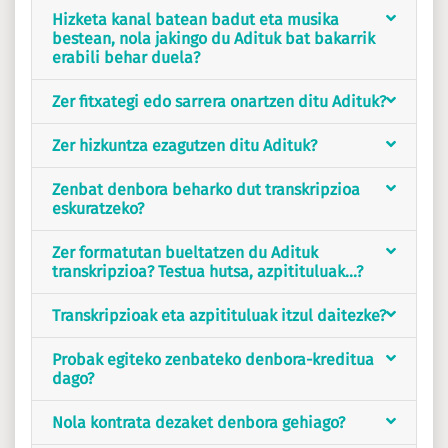
Hizketa kanal batean badut eta musika
bestean, nola jakingo du Adituk bat bakarrik
erabili behar duela?
Zer fitxategi edo sarrera onartzen ditu Adituk?
Zer hizkuntza ezagutzen ditu Adituk?
Zenbat denbora beharko dut transkripzioa
eskuratzeko?
Zer formatutan bueltatzen du Adituk
transkripzioa? Testua hutsa, azpitituluak...?
Transkripzioak eta azpitituluak itzul daitezke?
Probak egiteko zenbateko denbora-kreditua
dago?
Nola kontrata dezaket denbora gehiago?