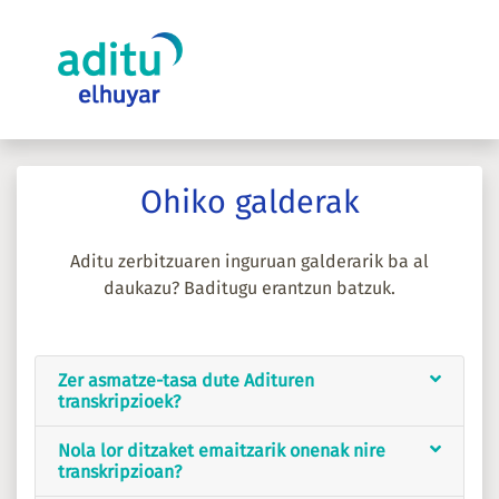
Ohiko galderak
Aditu zerbitzuaren inguruan galderarik ba al
daukazu? Baditugu erantzun batzuk.
Zer asmatze-tasa dute Adituren
transkripzioek?
Nola lor ditzaket emaitzarik onenak nire
transkripzioan?