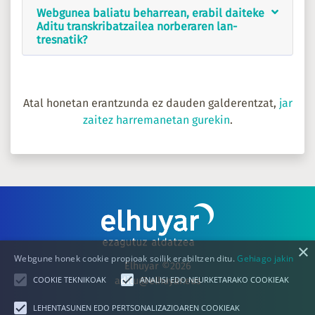
Webgunea baliatu beharrean, erabil daiteke
Aditu transkribatzailea norberaren lan-
tresnatik?
Atal honetan erantzunda ez dauden galderentzat,
jar
zaitez harremanetan gurekin
.
×
Webgune honek cookie propioak soilik erabiltzen ditu.
Gehiago jakin
Elhuyar ©2026
COOKIE TEKNIKOAK
ANALISI EDO NEURKETARAKO COOKIEAK
aditu@elhuyar.eus
LEHENTASUNEN EDO PERTSONALIZAZIOAREN COOKIEAK