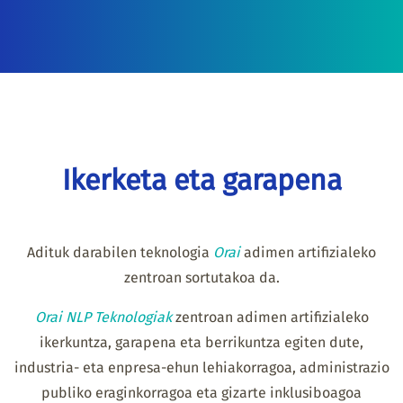
Ikerketa eta garapena
Adituk darabilen teknologia
Orai
adimen artifizialeko
zentroan sortutakoa da.
Orai NLP Teknologiak
zentroan adimen artifizialeko
ikerkuntza, garapena eta berrikuntza egiten dute,
industria- eta enpresa-ehun lehiakorragoa, administrazio
publiko eraginkorragoa eta gizarte inklusiboagoa