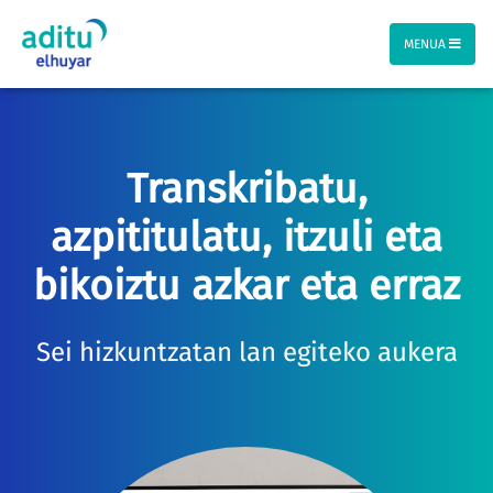
MENUA
Transkribatu,
azpititulatu, itzuli eta
bikoiztu azkar eta erraz
Sei hizkuntzatan lan egiteko aukera