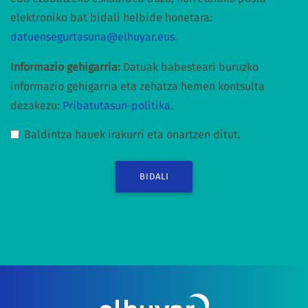
elektroniko bat bidali helbide honetara:
datuensegurtasuna@elhuyar.eus
.
Informazio gehigarria:
Datuak babesteari buruzko
informazio gehigarria eta zehatza hemen kontsulta
dezakezu:
Pribatutasun-politika
.
Baldintza hauek irakurri eta onartzen ditut.
BIDALI