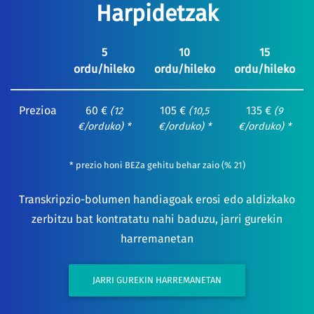
Harpidetzak
5
10
15
ordu/hileko
ordu/hileko
ordu/hileko
Prezioa
60 €
105 €
135 €
(12
(10,5
(9
€/orduko) *
€/orduko) *
€/orduko) *
* prezio honi BEZa gehitu behar zaio (% 21)
Transkripzio-bolumen handiagoak erosi edo aldizkako
zerbitzu bat kontratatu nahi baduzu, jarri gurekin
harremanetan
JARRI GUREKIN HARREMANETAN