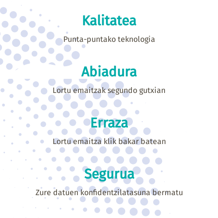
Kalitatea
Punta-puntako teknologia
Abiadura
Lortu emaitzak segundo gutxian
Erraza
Lortu emaitza klik bakar batean
Segurua
Zure datuen konfidentzilatasuna bermatu