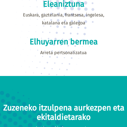
Eleaniztuna
Euskara, gaztelania, frantsesa, ingelesa,
katalana eta galegoa
Elhuyarren bermea
Arreta pertsonalizatua
Zuzeneko itzulpena aurkezpen eta
ekitaldietarako