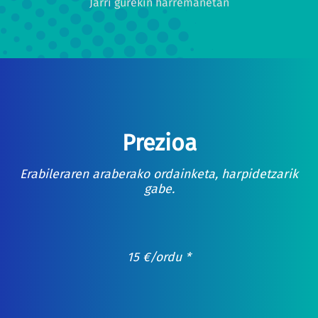
Jarri gurekin harremanetan
Prezioa
Erabileraren araberako ordainketa, harpidetzarik
gabe.
15
€
/ordu *