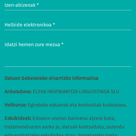
Izen-abizenak *
Helbide elektronikoa *
Idatzi hemen zure mezua *
Datuen babeserako oinarrizko informazioa
Arduraduna:
ELEKA INGENIARITZA LINGUISTIKOA SLU
Helburua:
Egindako eskaerak eta kontsultak kudeatzea.
Eskubideak:
Edozein unetan baimena atzera bota,
tratamenduaren aurka jo, datuak kontsultatu, zuzendu
edo ezabatzeko eskubidea duzu, horretarako posta