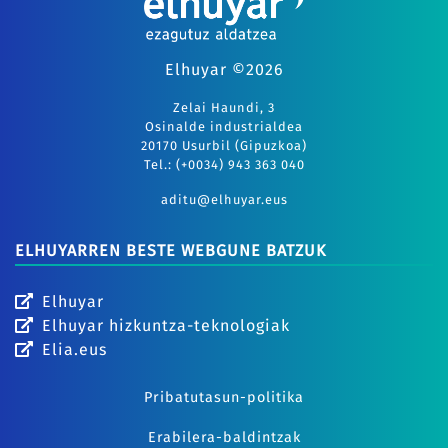
Elhuyar ©2026
Zelai Haundi, 3
Osinalde industrialdea
20170 Usurbil (Gipuzkoa)
Tel.: (+0034) 943 363 040
aditu@elhuyar.eus
ELHUYARREN BESTE WEBGUNE BATZUK
Elhuyar
Elhuyar hizkuntza-teknologiak
Elia.eus
Pribatutasun-politika
Erabilera-baldintzak