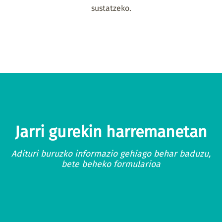
sustatzeko.
Jarri gurekin harremanetan
Adituri buruzko informazio gehiago behar baduzu,
bete beheko formularioa