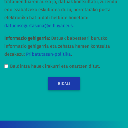
tratamenduaren aurka jo, datuak kontsultatu, zuzendu
edo ezabatzeko eskubidea duzu, horretarako posta
elektroniko bat bidali helbide honetara:
datuensegurtasuna@elhuyar.eus
.
Informazio gehigarria:
Datuak babesteari buruzko
informazio gehigarria eta zehatza hemen kontsulta
dezakezu:
Pribatutasun-politika
.
Baldintza hauek irakurri eta onartzen ditut.
BIDALI