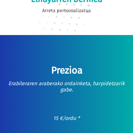
Arreta pertsonalizatua
Prezioa
Erabileraren araberako ordainketa, harpidetzarik
gabe.
15
€
/ordu *