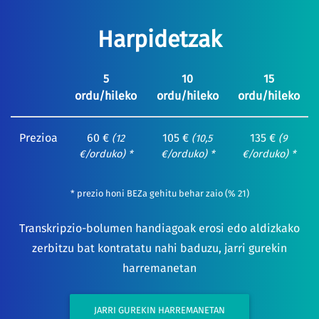
Harpidetzak
5
10
15
ordu/hileko
ordu/hileko
ordu/hileko
Prezioa
60 €
105 €
135 €
(12
(10,5
(9
€/orduko) *
€/orduko) *
€/orduko) *
* prezio honi BEZa gehitu behar zaio (% 21)
Transkripzio-bolumen handiagoak erosi edo aldizkako
zerbitzu bat kontratatu nahi baduzu, jarri gurekin
harremanetan
JARRI GUREKIN HARREMANETAN