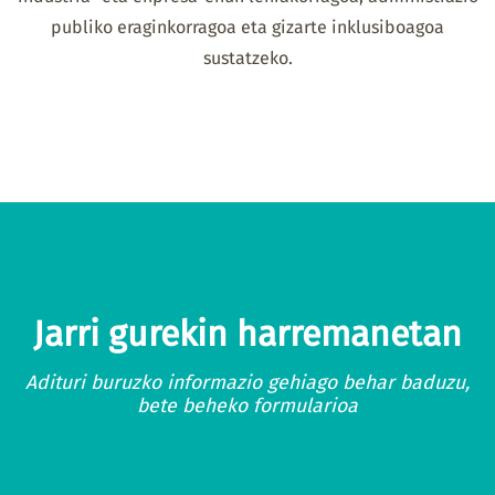
publiko eraginkorragoa eta gizarte inklusiboagoa
sustatzeko.
Jarri gurekin harremanetan
Adituri buruzko informazio gehiago behar baduzu,
bete beheko formularioa