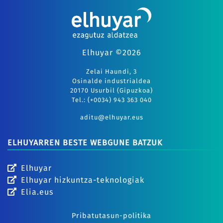
Elhuyar ©2026
Zelai Haundi, 3
Osinalde industrialdea
20170 Usurbil (Gipuzkoa)
Tel.: (+0034) 943 363 040
aditu@elhuyar.eus
ELHUYARREN BESTE WEBGUNE BATZUK
Elhuyar
Elhuyar hizkuntza-teknologiak
Elia.eus
Pribatutasun-politika