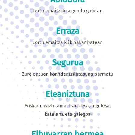
Lortu emaitzak segundo gutxian
Erraza
Lortu emaitza klik bakar batean
Segurua
Zure datuen konfidentzilatasuna bermatu
Eleaniztuna
Euskara, gaztelania, frantsesa, ingelesa,
katalana eta galegoa
Elhuyarren bermea