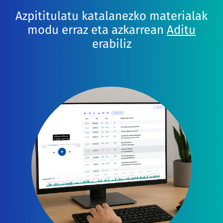
Azpititulatu katalanezko materialak
modu erraz eta azkarrean
Aditu
erabiliz