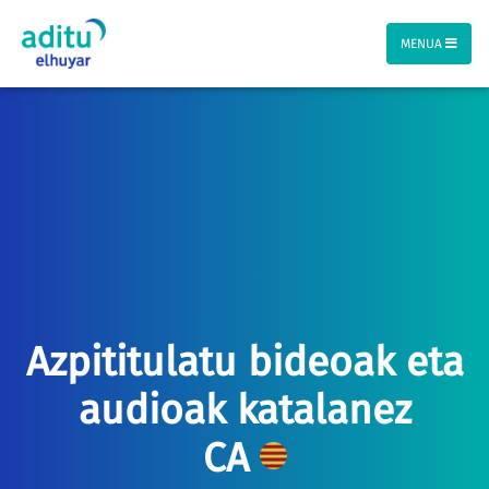
MENUA
Azpititulatu bideoak eta
audioak katalanez
CA