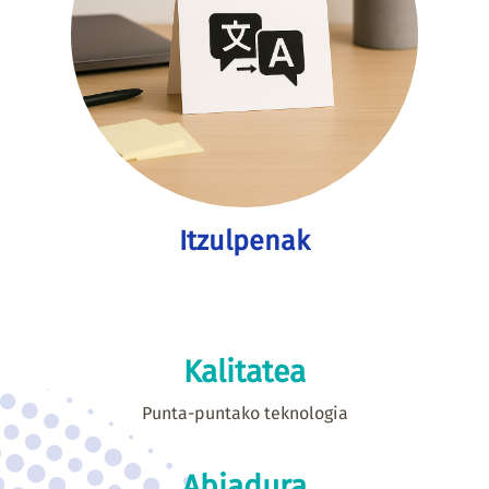
Itzulpenak
Kalitatea
Punta-puntako teknologia
Abiadura