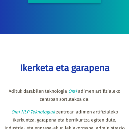
Ikerketa eta garapena
Adituk darabilen teknologia
Orai
adimen artifizialeko
zentroan sortutakoa da.
Orai NLP Teknologiak
zentroan adimen artifizialeko
ikerkuntza, garapena eta berrikuntza egiten dute,
industria- eta enpresa-ehun lehiakorragoa, administrazio