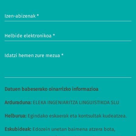
Izen-abizenak *
Helbide elektronikoa *
Idatzi hemen zure mezua *
Datuen babeserako oinarrizko informazioa
Arduraduna:
ELEKA INGENIARITZA LINGUISTIKOA SLU
Helburua:
Egindako eskaerak eta kontsultak kudeatzea.
Eskubideak:
Edozein unetan baimena atzera bota,