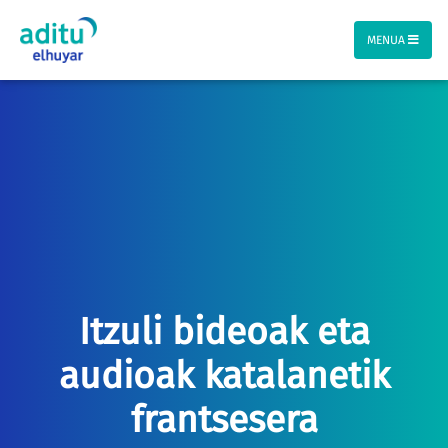
MENUA
Itzuli bideoak eta
audioak katalanetik
frantsesera