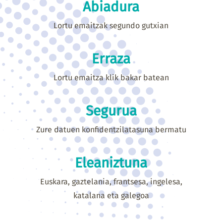
Abiadura
Lortu emaitzak segundo gutxian
Erraza
Lortu emaitza klik bakar batean
Segurua
Zure datuen konfidentzilatasuna bermatu
Eleaniztuna
Euskara, gaztelania, frantsesa, ingelesa,
katalana eta galegoa