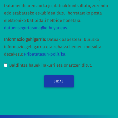
tratamenduaren aurka jo, datuak kontsultatu, zuzendu
edo ezabatzeko eskubidea duzu, horretarako posta
elektroniko bat bidali helbide honetara:
datuensegurtasuna@elhuyar.eus
.
Informazio gehigarria:
Datuak babesteari buruzko
informazio gehigarria eta zehatza hemen kontsulta
dezakezu:
Pribatutasun-politika
.
Baldintza hauek irakurri eta onartzen ditut.
BIDALI