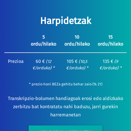
Harpidetzak
5
10
15
ordu/hileko
ordu/hileko
ordu/hileko
Prezioa
60 €
105 €
135 €
(12
(10,5
(9
€/orduko) *
€/orduko) *
€/orduko) *
* prezio honi BEZa gehitu behar zaio (% 21)
Transkripzio-bolumen handiagoak erosi edo aldizkako
zerbitzu bat kontratatu nahi baduzu, jarri gurekin
harremanetan