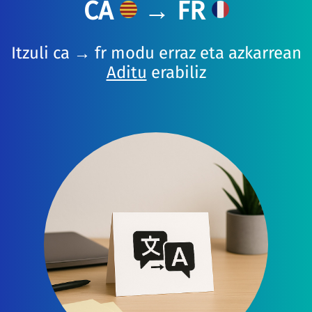
CA
→ FR
Itzuli ca → fr modu erraz eta azkarrean
Aditu
erabiliz