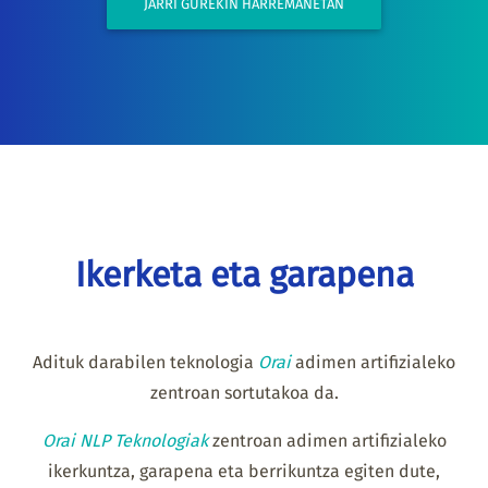
JARRI GUREKIN HARREMANETAN
Ikerketa eta garapena
Adituk darabilen teknologia
Orai
adimen artifizialeko
zentroan sortutakoa da.
Orai NLP Teknologiak
zentroan adimen artifizialeko
ikerkuntza, garapena eta berrikuntza egiten dute,