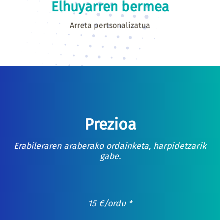
Elhuyarren bermea
Arreta pertsonalizatua
Prezioa
Erabileraren araberako ordainketa, harpidetzarik
gabe.
15
€
/ordu *