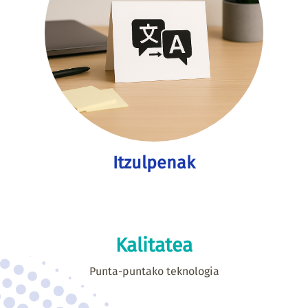
Itzulpenak
Kalitatea
Punta-puntako teknologia