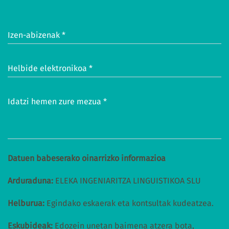
Izen-abizenak *
Helbide elektronikoa *
Idatzi hemen zure mezua *
Datuen babeserako oinarrizko informazioa
Arduraduna:
ELEKA INGENIARITZA LINGUISTIKOA SLU
Helburua:
Egindako eskaerak eta kontsultak kudeatzea.
Eskubideak:
Edozein unetan baimena atzera bota,