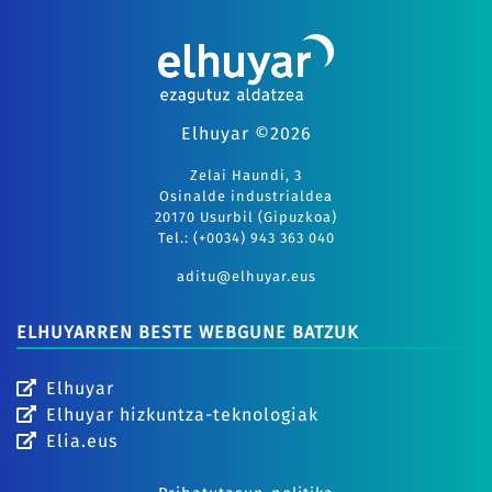
Elhuyar ©2026
Zelai Haundi, 3
Osinalde industrialdea
20170 Usurbil (Gipuzkoa)
Tel.: (+0034) 943 363 040
aditu@elhuyar.eus
ELHUYARREN BESTE WEBGUNE BATZUK
Elhuyar
Elhuyar hizkuntza-teknologiak
Elia.eus