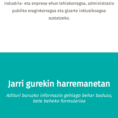
industria- eta enpresa-ehun lehiakorragoa, administrazio
publiko eraginkorragoa eta gizarte inklusiboagoa
sustatzeko.
Jarri gurekin harremanetan
Adituri buruzko informazio gehiago behar baduzu,
bete beheko formularioa