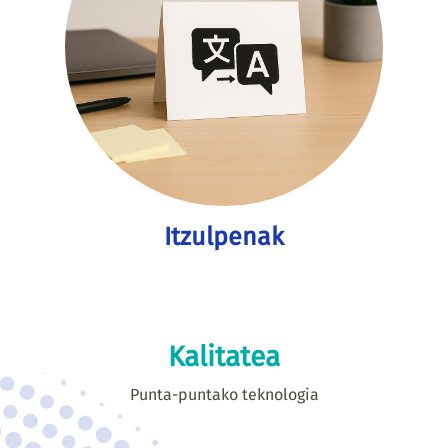
Itzulpenak
Kalitatea
Punta-puntako teknologia