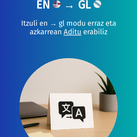
EN
→ GL
Itzuli en → gl modu erraz eta
azkarrean
Aditu
erabiliz