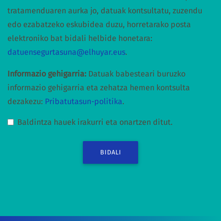
tratamenduaren aurka jo, datuak kontsultatu, zuzendu
edo ezabatzeko eskubidea duzu, horretarako posta
elektroniko bat bidali helbide honetara:
datuensegurtasuna@elhuyar.eus
.
Informazio gehigarria:
Datuak babesteari buruzko
informazio gehigarria eta zehatza hemen kontsulta
dezakezu:
Pribatutasun-politika
.
Baldintza hauek irakurri eta onartzen ditut.
BIDALI