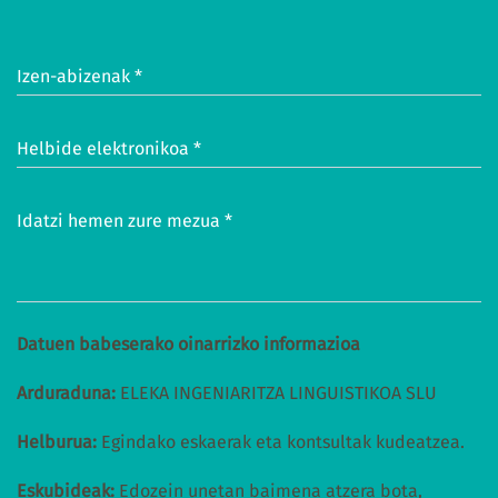
Izen-abizenak *
Helbide elektronikoa *
Idatzi hemen zure mezua *
Datuen babeserako oinarrizko informazioa
Arduraduna:
ELEKA INGENIARITZA LINGUISTIKOA SLU
Helburua:
Egindako eskaerak eta kontsultak kudeatzea.
Eskubideak:
Edozein unetan baimena atzera bota,