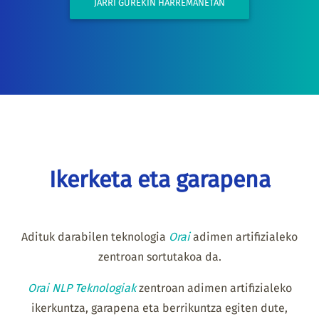
JARRI GUREKIN HARREMANETAN
Ikerketa eta garapena
Adituk darabilen teknologia
Orai
adimen artifizialeko
zentroan sortutakoa da.
Orai NLP Teknologiak
zentroan adimen artifizialeko
ikerkuntza, garapena eta berrikuntza egiten dute,