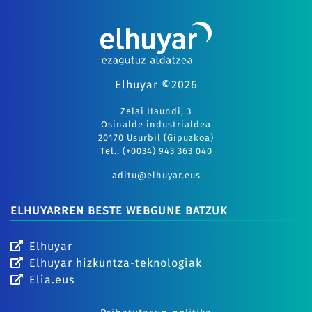
Elhuyar ©2026
Zelai Haundi, 3
Osinalde industrialdea
20170 Usurbil (Gipuzkoa)
Tel.: (+0034) 943 363 040
aditu@elhuyar.eus
ELHUYARREN BESTE WEBGUNE BATZUK
Elhuyar
Elhuyar hizkuntza-teknologiak
Elia.eus