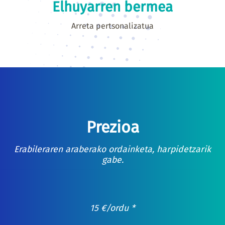
Elhuyarren bermea
Arreta pertsonalizatua
Prezioa
Erabileraren araberako ordainketa, harpidetzarik
gabe.
15
€
/ordu *