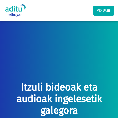
MENUA
Itzuli bideoak eta
audioak ingelesetik
galegora