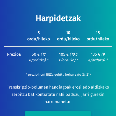
Harpidetzak
5
10
15
ordu/hileko
ordu/hileko
ordu/hileko
Prezioa
60 €
105 €
135 €
(12
(10,5
(9
€/orduko) *
€/orduko) *
€/orduko) *
* prezio honi BEZa gehitu behar zaio (% 21)
Transkripzio-bolumen handiagoak erosi edo aldizkako
zerbitzu bat kontratatu nahi baduzu, jarri gurekin
harremanetan