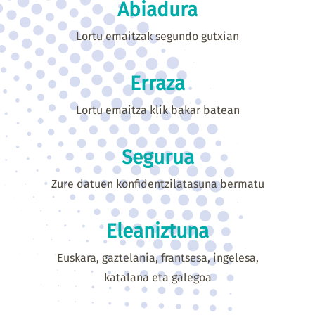
Abiadura
Lortu emaitzak segundo gutxian
Erraza
Lortu emaitza klik bakar batean
Segurua
Zure datuen konfidentzilatasuna bermatu
Eleaniztuna
Euskara, gaztelania, frantsesa, ingelesa,
katalana eta galegoa