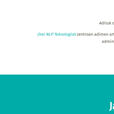
Adituk 
Orai NLP Teknologiak
zentroan adimen arti
admini
J