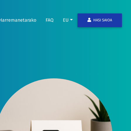
Harremanetarako
FAQ
EU
HASI SAIOA