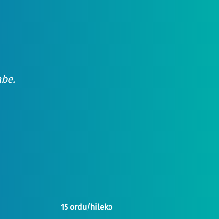
abe.
15 ordu/hileko