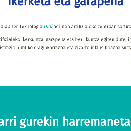
Ikerketa eta garapena
darabilen teknologia
Orai
adimen artifizialeko zentroan sortut
fizialeko ikerkuntza, garapena eta berrikuntza egiten dute, i
strazio publiko eraginkorragoa eta gizarte inklusiboagoa sust
arri gurekin harremanet