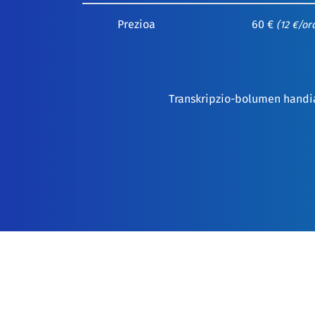
Prezioa
60 €
(12 €/or
Transkripzio-bolumen handia