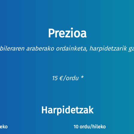
Prezioa
bileraren araberako ordainketa, harpidetzarik g
15
€
/ordu *
Harpidetzak
leko
10 ordu/hileko