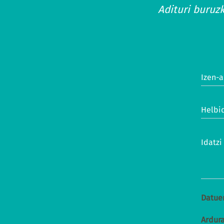
Adituri buruz
Izen-a
Helbid
Idatz
Datue
Ardur