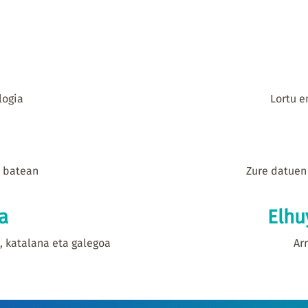
logia
Lortu e
r batean
Zure datuen
a
Elhu
a, katalana eta galegoa
Ar