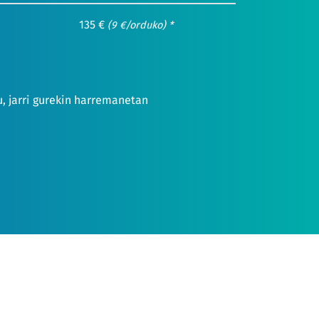
135 €
(9 €/orduko) *
, jarri gurekin harremanetan