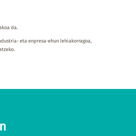
akoa da.
ndustria- eta enpresa-ehun lehiakorragoa,
atzeko.
an