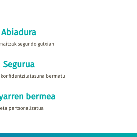
Abiadura
maitzak segundo gutxian
Segurua
 konfidentzilatasuna bermatu
yarren bermea
reta pertsonalizatua