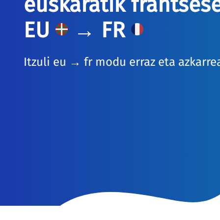
euskaratik frantses
EU
→ FR
Itzuli eu → fr modu erraz eta azkarr