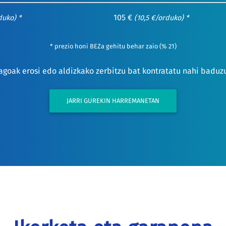
105 €
duko) *
(10,5 €/orduko) *
* prezio honi BEZa gehitu behar zaio (% 21)
goak erosi edo aldizkako zerbitzu bat kontratatu nahi baduzu
JARRI GUREKIN HARREMANETAN