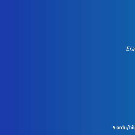
Era
5 ordu/hi