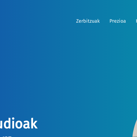
Zerbitzuak
Prezioa
audioak