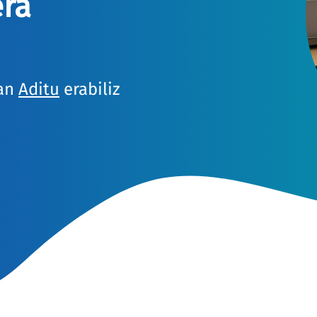
era
ean
Aditu
erabiliz