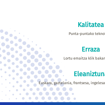
Kalitatea
Punta-puntako tekno
Erraza
Lortu emaitza klik baka
Eleaniztun
Euskara, gaztelania, frantsesa, ingeles