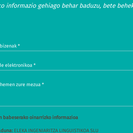
ko informazio gehiago behar baduzu, bete behe
bizenak *
e elektronikoa *
i hemen zure mezua *
n babeserako oinarrizko informazioa
aduna:
ELEKA INGENIARITZA LINGUISTIKOA SLU