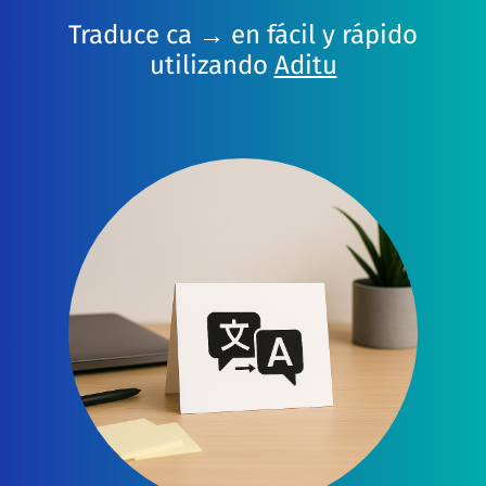
Traduce ca → en fácil y rápido
utilizando
Aditu