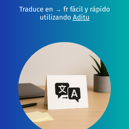
Traduce en → fr fácil y rápido
utilizando
Aditu