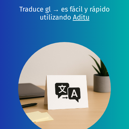
Traduce gl → es fácil y rápido
utilizando
Aditu