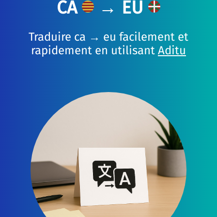
CA
→ EU
Traduire ca → eu facilement et
rapidement en utilisant
Aditu