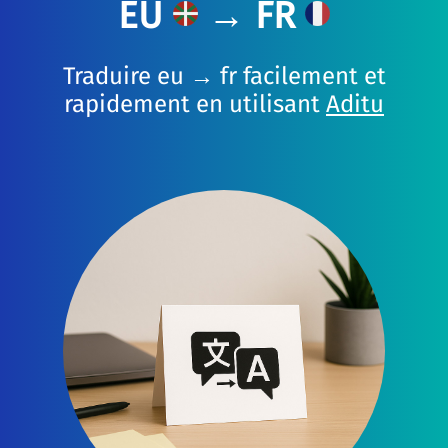
EU
→ FR
Traduire eu → fr facilement et
rapidement en utilisant
Aditu