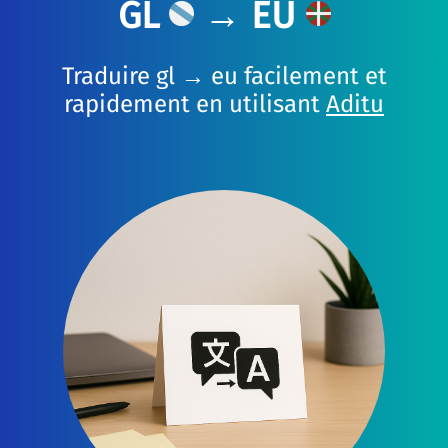
GL
→ EU
Traduire gl → eu facilement et
rapidement en utilisant
Aditu