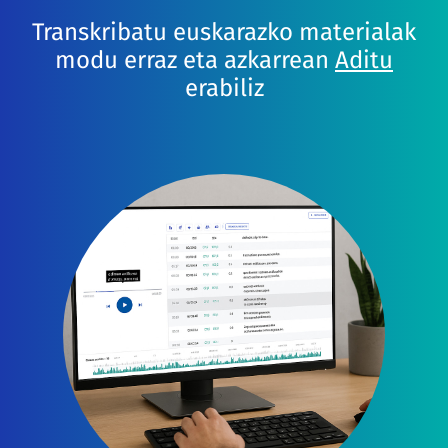
Transkribatu euskarazko materialak
modu erraz eta azkarrean
Aditu
erabiliz