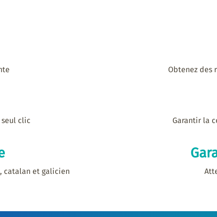
nte
Obtenez des r
seul clic
Garantir la 
e
Gara
, catalan et galicien
Att