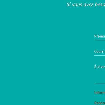
Si vous avez beso
Préno
Courri
Écrive
Inform
Respo