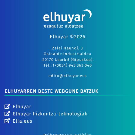
Elhuyar ©2026
Zelai Haundi, 3
Osinalde industrialdea
20170 Usurbil (Gipuzkoa)
Tel.: (+0034) 943 363 040
aditu@elhuyar.eus
ELHUYARREN BESTE WEBGUNE BATZUK
Elhuyar
Elhuyar hizkuntza-teknologiak
Elia.eus