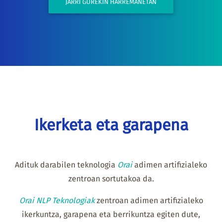
JARRI GUREKIN HARREMANETAN
Ikerketa eta garapena
Adituk darabilen teknologia
Orai
adimen artifizialeko
zentroan sortutakoa da.
Orai NLP Teknologiak
zentroan adimen artifizialeko
ikerkuntza, garapena eta berrikuntza egiten dute,