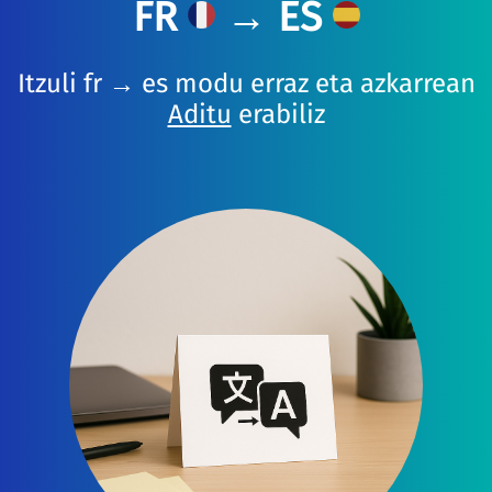
FR
→ ES
Itzuli fr → es modu erraz eta azkarrean
Aditu
erabiliz