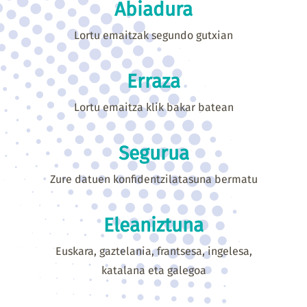
Abiadura
Lortu emaitzak segundo gutxian
Erraza
Lortu emaitza klik bakar batean
Segurua
Zure datuen konfidentzilatasuna bermatu
Eleaniztuna
Euskara, gaztelania, frantsesa, ingelesa,
katalana eta galegoa