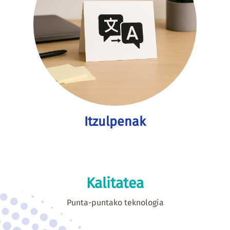
Itzulpenak
Kalitatea
Punta-puntako teknologia