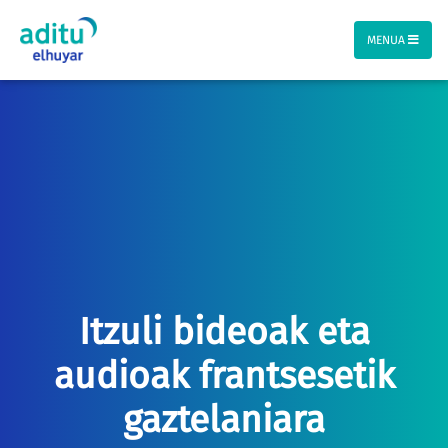
MENUA
Itzuli bideoak eta
audioak frantsesetik
gaztelaniara