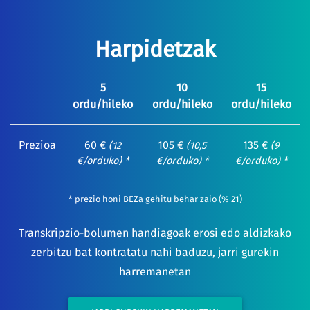
Harpidetzak
5
10
15
ordu/hileko
ordu/hileko
ordu/hileko
Prezioa
60 €
105 €
135 €
(12
(10,5
(9
€/orduko) *
€/orduko) *
€/orduko) *
* prezio honi BEZa gehitu behar zaio (% 21)
Transkripzio-bolumen handiagoak erosi edo aldizkako
zerbitzu bat kontratatu nahi baduzu, jarri gurekin
harremanetan