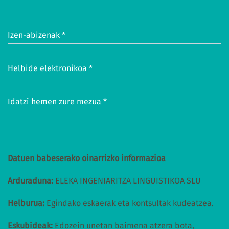
Izen-abizenak *
Helbide elektronikoa *
Idatzi hemen zure mezua *
Datuen babeserako oinarrizko informazioa
Arduraduna:
ELEKA INGENIARITZA LINGUISTIKOA SLU
Helburua:
Egindako eskaerak eta kontsultak kudeatzea.
Eskubideak:
Edozein unetan baimena atzera bota,