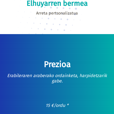
Elhuyarren bermea
Arreta pertsonalizatua
Prezioa
Erabileraren araberako ordainketa, harpidetzarik
gabe.
15
€
/ordu *