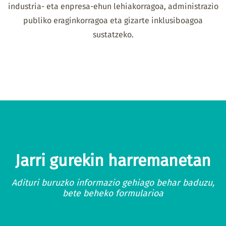
industria- eta enpresa-ehun lehiakorragoa, administrazio
publiko eraginkorragoa eta gizarte inklusiboagoa
sustatzeko.
Jarri gurekin harremanetan
Adituri buruzko informazio gehiago behar baduzu,
bete beheko formularioa