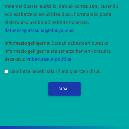
tratamenduaren aurka jo, datuak kontsultatu, zuzendu
edo ezabatzeko eskubidea duzu, horretarako posta
elektroniko bat bidali helbide honetara:
datuensegurtasuna@elhuyar.eus
.
Informazio gehigarria:
Datuak babesteari buruzko
informazio gehigarria eta zehatza hemen kontsulta
dezakezu:
Pribatutasun-politika
.
Baldintza hauek irakurri eta onartzen ditut.
BIDALI