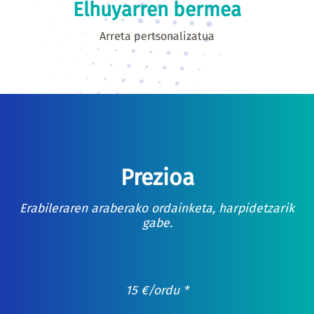
Elhuyarren bermea
Arreta pertsonalizatua
Prezioa
Erabileraren araberako ordainketa, harpidetzarik
gabe.
15
€
/ordu *