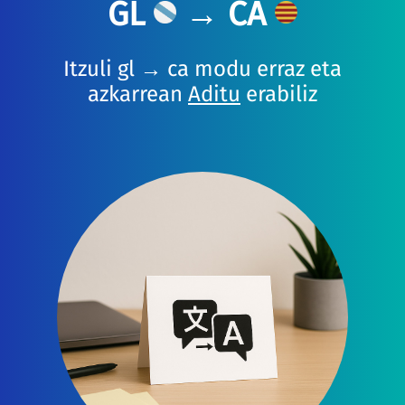
GL
→ CA
Itzuli gl → ca modu erraz eta
azkarrean
Aditu
erabiliz