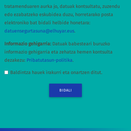
tratamenduaren aurka jo, datuak kontsultatu, zuzendu
edo ezabatzeko eskubidea duzu, horretarako posta
elektroniko bat bidali helbide honetara:
datuensegurtasuna@elhuyar.eus
.
Informazio gehigarria:
Datuak babesteari buruzko
informazio gehigarria eta zehatza hemen kontsulta
dezakezu:
Pribatutasun-politika
.
Baldintza hauek irakurri eta onartzen ditut.
BIDALI