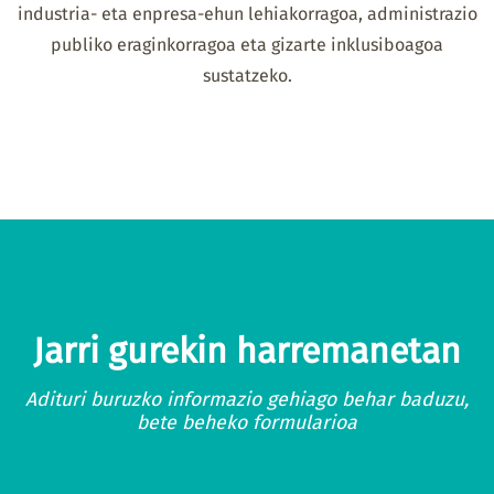
industria- eta enpresa-ehun lehiakorragoa, administrazio
publiko eraginkorragoa eta gizarte inklusiboagoa
sustatzeko.
Jarri gurekin harremanetan
Adituri buruzko informazio gehiago behar baduzu,
bete beheko formularioa