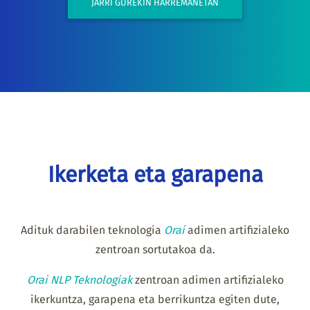
JARRI GUREKIN HARREMANETAN
Ikerketa eta garapena
Adituk darabilen teknologia
Orai
adimen artifizialeko
zentroan sortutakoa da.
Orai NLP Teknologiak
zentroan adimen artifizialeko
ikerkuntza, garapena eta berrikuntza egiten dute,