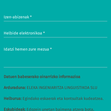
Izen-abizenak *
Helbide elektronikoa *
Idatzi hemen zure mezua *
Datuen babeserako oinarrizko informazioa
Arduraduna:
ELEKA INGENIARITZA LINGUISTIKOA SLU
Helburua:
Egindako eskaerak eta kontsultak kudeatzea.
Eskubideak:
Edozein unetan baimena atzera bota,