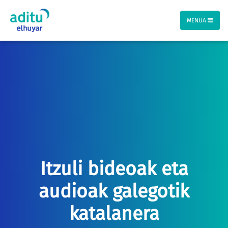
MENUA
Itzuli bideoak eta
audioak galegotik
katalanera