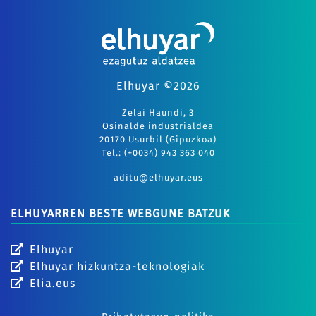
Elhuyar ©2026
Zelai Haundi, 3
Osinalde industrialdea
20170 Usurbil (Gipuzkoa)
Tel.: (+0034) 943 363 040
aditu@elhuyar.eus
ELHUYARREN BESTE WEBGUNE BATZUK
Elhuyar
Elhuyar hizkuntza-teknologiak
Elia.eus