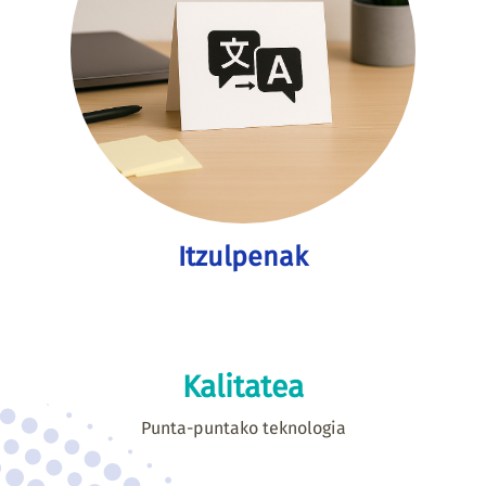
Itzulpenak
Kalitatea
Punta-puntako teknologia