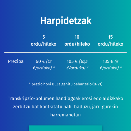
Harpidetzak
5
10
15
ordu/hileko
ordu/hileko
ordu/hileko
Prezioa
60 €
105 €
135 €
(12
(10,5
(9
€/orduko) *
€/orduko) *
€/orduko) *
* prezio honi BEZa gehitu behar zaio (% 21)
Transkripzio-bolumen handiagoak erosi edo aldizkako
zerbitzu bat kontratatu nahi baduzu, jarri gurekin
harremanetan