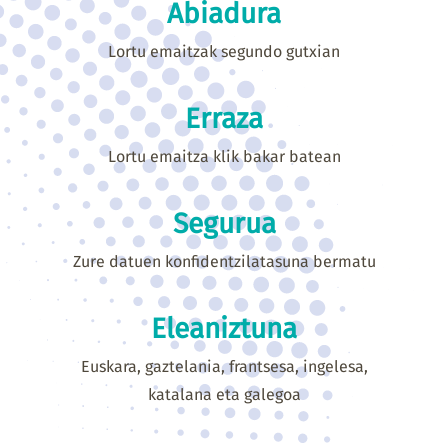
Abiadura
Lortu emaitzak segundo gutxian
Erraza
Lortu emaitza klik bakar batean
Segurua
Zure datuen konfidentzilatasuna bermatu
Eleaniztuna
Euskara, gaztelania, frantsesa, ingelesa,
katalana eta galegoa