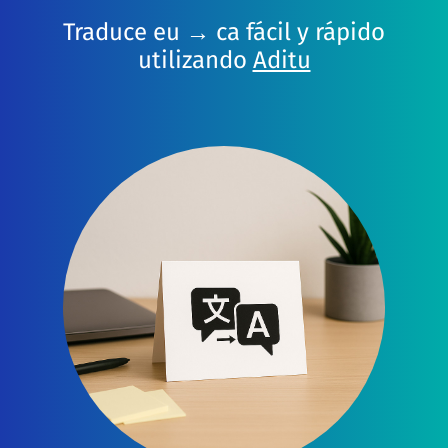
Traduce eu → ca fácil y rápido
utilizando
Aditu