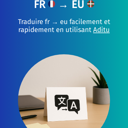
FR
→ EU
Traduire fr → eu facilement et
rapidement en utilisant
Aditu